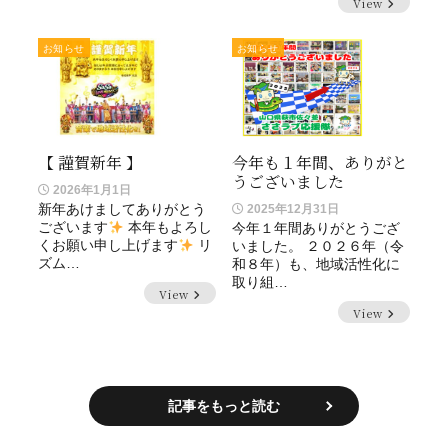
View
お知らせ
お知らせ
【 謹賀新年 】
今年も１年間、ありがと
うございました
2026年1月1日
新年あけましてありがとう
2025年12月31日
ございます
本年もよろし
今年１年間ありがとうござ
くお願い申し上げます
リ
いました。 ２０２６年（令
ズム…
和８年）も、地域活性化に
取り組…
View
View
記事をもっと読む