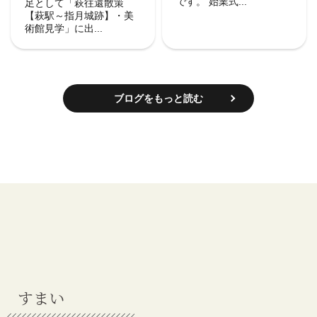
です。 始業式...
足として「萩往還散策
【萩駅～指月城跡】・美
術館見学」に出...
ブログをもっと読む
すまい