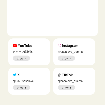
YouTube
Instagram
ささラブ応援隊
@sasalove_ouentai
View
View
X
TikTok
@3373sasalove
@sasalove_ouentai
View
View