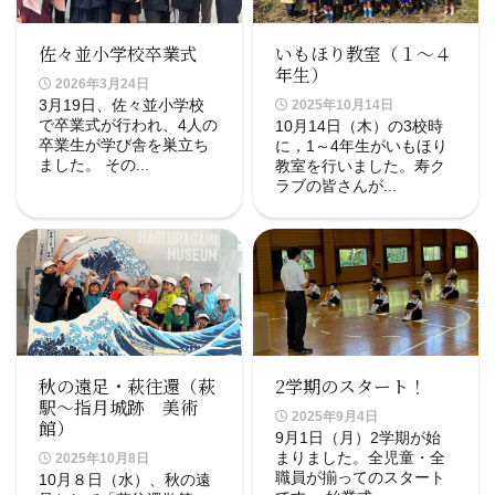
佐々並小学校卒業式
いもほり教室（１～４
年生）
2026年3月24日
3月19日、佐々並小学校
2025年10月14日
で卒業式が行われ、4人の
10月14日（木）の3校時
卒業生が学び舎を巣立ち
に，1～4年生がいもほり
ました。 その...
教室を行いました。寿ク
ラブの皆さんが...
秋の遠足・萩往還（萩
2学期のスタート！
駅～指月城跡 美術
2025年9月4日
館）
9月1日（月）2学期が始
まりました。全児童・全
2025年10月8日
職員が揃ってのスタート
10月８日（水）、秋の遠