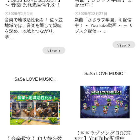
～ 音楽で地域活性化を！
配信中！
2026年1月1日
2025年12月27日
音楽で地域活性化を！ 佐々並
新曲「ささラブ学園」を配信
地域では、音楽を通して親睦
中！ ～ YouTube動画 ～ ～ サ
を深め、地域とつながり、
ブスク配信 ～…
学…
View
View
SaSa LOVE MUSIC !
SaSa LOVE MUSIC !
【ささラブソング ROCK
ver.】YouTube配信中
【 音楽教室 】和太鼓＆弦