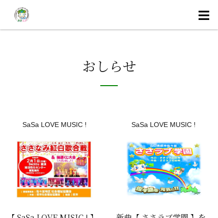
コ
ン
テ
ン
ツ
おしらせ
へ
ス
キ
ッ
プ
SaSa LOVE MUSIC !
SaSa LOVE MUSIC !
【 SaSa LOVE MISIC ! 】
新曲【 ささラブ学園 】を