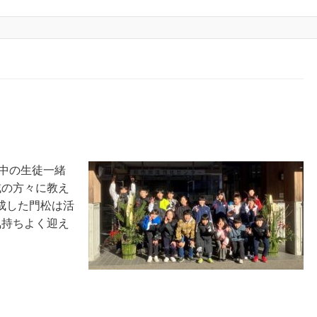
中の生徒一緒
域の方々に教え
成した門松は活
気持ちよく迎え