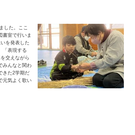
いました。ここ
図書室で行いま
思いを発表した
」「表現する
真を交えながら
でみんなと関わ
できた2学期だ
で元気よく歌い